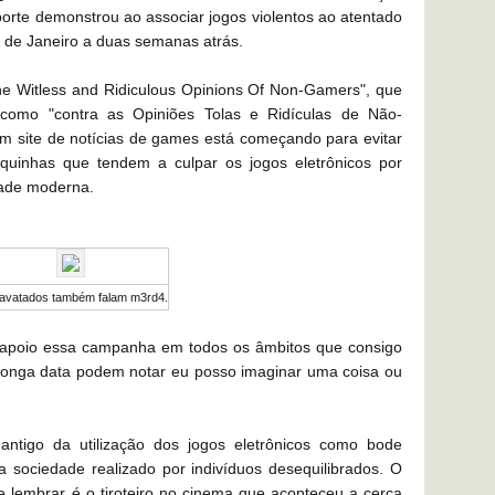
orte demonstrou ao associar jogos violentos ao atentado
o de Janeiro a duas semanas atrás.
the Witless and Ridiculous Opinions Of Non-Gamers", que
go como "contra as Opiniões Tolas e Ridículas de Não-
 site de notícias de games está começando para evitar
squinhas que tendem a culpar os jogos eletrônicos por
dade moderna.
avatados também falam m3rd4.
apoio essa campanha em todos os âmbitos que consigo
 longa data podem notar eu posso imaginar uma coisa ou
 antigo da utilização dos jogos eletrônicos como bode
a sociedade realizado por indivíduos desequilibrados. O
 lembrar é o tiroteiro no cinema que aconteceu a cerca