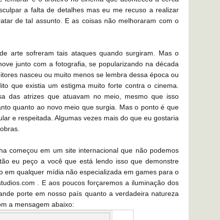
culpar a falta de detalhes mas eu me recuso a realizar
atar de tal assunto. E as coisas não melhoraram com o
 de arte sofreram tais ataques quando surgiram. Mas o
ove junto com a fotografia, se popularizando na década
eitores nasceu ou muito menos se lembra dessa época ou
to que existia um estigma muito forte contra o cinema.
osa das atrizes que atuavam no meio, mesmo que isso
nto quanto ao novo meio que surgia. Mas o ponto é que
lar e respeitada. Algumas vezes mais do que eu gostaria
obras.
ha começou em um site internacional que não podemos
Então eu peço a você que está lendo isso que demonstre
go em qualquer mídia não especializada em games para o
tudios.com . E aos poucos forçaremos a iluminação dos
rande porte em nosso país quanto a verdadeira natureza
 com a mensagem abaixo: