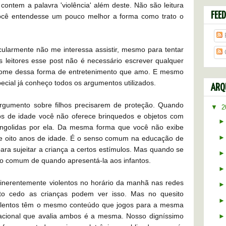
contem a palavra 'violência' além deste. Não são leitura
FEE
você entendesse um pouco melhor a forma como trato o
icularmente não me interessa assistir, mesmo para tentar
os leitores esse post não é necessário escrever qualquer
 nome dessa forma de entretenimento que amo. E mesmo
ecial já conheço todos os argumentos utilizados.
ARQ
gumento sobre filhos precisarem de proteção. Quando
▼
2
s de idade você não oferece brinquedos e objetos com
ngolidas por ela. Da mesma forma que você não exibe
 de oito anos de idade. É o senso comum na educação de
ara sujeitar a criança a certos estímulos. Mas quando se
nso comum de quando apresentá-la aos infantos.
inerentemente violentos no horário da manhã nas redes
to cedo as crianças podem ver isso. Mas no quesito
violentos têm o mesmo conteúdo que jogos para a mesma
ão nacional que avalia ambos é a mesma. Nosso digníssimo