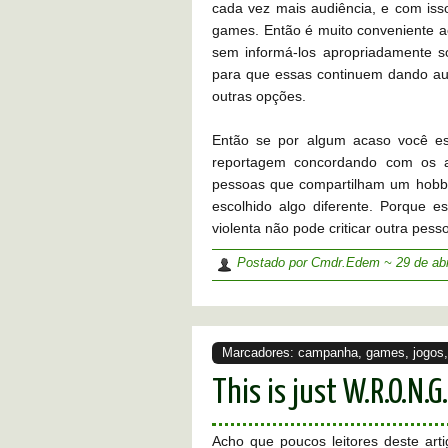
cada vez mais audiência, e com isso
games. Então é muito conveniente ac
sem informá-los apropriadamente s
para que essas continuem dando au
outras opções.
Então se por algum acaso você es
reportagem concordando com os a
pessoas que compartilham um hobby
escolhido algo diferente. Porque 
violenta não pode criticar outra pess
Postado por Cmdr.Edem ~
29 de ab
Marcadores:
campanha
,
games
,
jogos
This is just W.R.O.N.G.
Acho que poucos leitores deste art