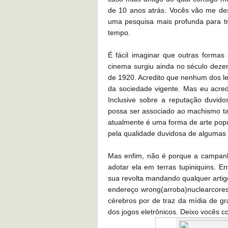
de 10 anos atrás. Vocês vão me des
uma pesquisa mais profunda para tr
tempo.
É fácil imaginar que outras formas
cinema surgiu ainda no século dezen
de 1920. Acredito que nenhum dos l
da sociedade vigente. Mas eu acredi
Inclusive sobre a reputação duvid
possa ser associado ao machismo ta
atualmente é uma forma de arte popu
pela qualidade duvidosa de algumas 
Mas enfim, não é porque a campan
adotar ela em terras tupiniquins. 
sua revolta mandando qualquer arti
endereço wrong(arroba)nuclearcores
cérebros por de traz da mídia de g
dos jogos eletrônicos. Deixo vocês