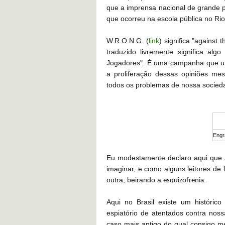
que a imprensa nacional de grande p
que ocorreu na escola pública no Ri
W.R.O.N.G. (
link
) significa
"against 
traduzido livremente significa al
Jogadores". É uma campanha que um
a proliferação dessas opiniões me
todos os problemas de nossa socie
Engr
Eu modestamente declaro aqui que 
imaginar, e como alguns leitores de
outra, beirando a
.
esquizofrenia
Aqui no Brasil existe um histórico
espiatório de atentados contra noss
caso mais antigo do qual consigo me