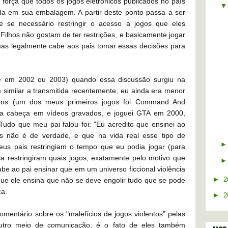
e força que todos os jogos eletrônicos publicados no país
ada em sua embalagem. A partir deste ponto passa a ser
e se necessário restringir o acesso a jogos que eles
 Filhos não gostam de ter restrições, e basicamente jogar
as legalmente cabe aos pais tomar essas decisões para
ue em 2002 ou 2003) quando essa discussão surgiu na
similar a transmitida recentemente, eu ainda era menor
entos (um dos meus primeiros jogos foi Command And
na cabeça em vídeos gravados, e joguei GTA em 2000,
udo que meu pai falou foi: "Eu acredito que ensinei ao
os não é de verdade, e que na vida real esse tipo de
eus pais restringiam o tempo que eu podia jogar (para
a restringiram quais jogos, exatamente pelo motivo que
abe ao pai ensinar que em um universo ficcional violência
ue ele ensina que não se deve engolir tudo que se pode
►
2
ça.
►
2
omentário sobre os "malefícios de jogos violentos" pelas
outro meio de comunicação, é o fato de eles também