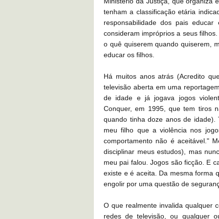
Ministério da Justiça, que organiza 
tenham a classificação etária indic
responsabilidade dos pais educar 
consideram impróprios a seus filhos.
o quê quiserem quando quiserem, m
educar os filhos.
Há muitos anos atrás (Acredito q
televisão aberta em uma reportagem 
de idade e já jogava jogos viol
Conquer, em 1995, que tem tiros 
quando tinha doze anos de idade). T
meu filho que a violência nos jog
comportamento não é aceitável." M
disciplinar meus estudos), mas nunc
meu pai falou. Jogos são ficção. E c
existe e é aceita. Da mesma forma q
engolir por uma questão de seguran
O que realmente invalida qualquer c
redes de televisão, ou qualquer 