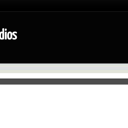
dios
Esclarecendo Sobre Games E Violência
ndo sobre as acusações de que jogos violentos tornam as pessoas viol