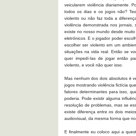
veicularem violência diariamente. P
todos os dias e os jogos não? Teo
violento ou não faz toda a diferenç
violência demonstrada nos jornais, 
existe no nosso mundo desde muito a
eletrônicos. E o jogador poder escol
escolher ser violento em um ambient
situações na vida real. Então se v
quer impedí-las de jogar então pa
violento, e você não quer isso.
Mas nenhum dos dois absolutos é ver
jogos mostrando violência fictícia q
fatores determinantes para isso, q
poderia. Pode existir alguma influ
resolução de problemas, mas se essa 
existe diferença entre os dois meio
audiovisual, da mesma forma que nos 
E finalmente eu coloco aqui a quest