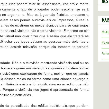
NCS
orque eles podem falar de assassinato, estupro e morte
ricamente o fato de o jogador poder escolher se será
a no argumento. Mas os jogos são fictícios, enquanto a
sejam esses jornais audiovisuais ou impressos, é real e
MAI
ntes de existirem os meios técnicos para se criar jogos
her se será violento não o torna violento. E mesmo se ele
Multi
e virtual não quer dizer que é assim que ele tratará as
ocê acha que jogos deixam as pessoas mais violentas e
Expl
re de assistir televisão porque ela também te tornará
Aviso
dade. Não é a televisão mostrando violência real ou os
ue tornará alguém um matador sanguinário. Existem outros
ue psicólogos explicaram de forma melhor que eu jamais
ência desses meios na forma como uma criança enxerga a
influência existir e for significativa eu acredito que não
s. Porque a violência nos jogos é apresentada de forma
filmes e noticiários.
ão da parcialidade das mídias tradicionais, que perdem