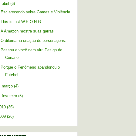
▼
abril
(6)
Esclarecendo sobre Games e Violência
This is just W.R.O.N.G.
A Amazon mostra suas garras
O dilema na criação de personagens.
Passou e você nem viu: Design de
Cenário
Porque o Fenômeno abandonou o
Futebol.
►
março
(4)
►
fevereiro
(5)
010
(36)
009
(26)