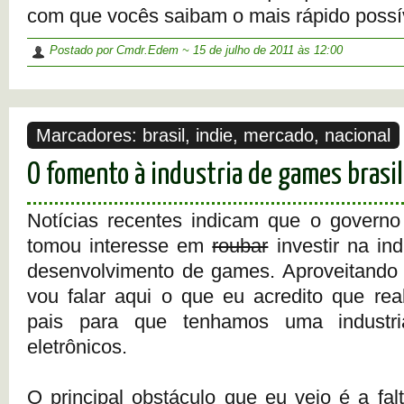
com que vocês saibam o mais rápido possí
Postado por Cmdr.Edem ~
15 de julho de 2011
às 12:00
Marcadores:
brasil
,
indie
,
mercado
,
nacional
O fomento à industria de games brasil
Notícias recentes indicam que o governo 
tomou interesse em
roubar
investir na ind
desenvolvimento de games. Aproveitando 
vou falar aqui o que eu acredito que rea
pais para que tenhamos uma industri
eletrônicos.
O principal obstáculo que eu vejo é a fal