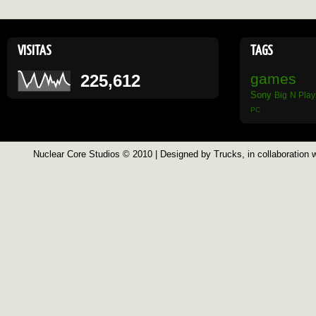
VISITAS
TAGS
games
225,612
Sony
Big N
Play
PC
Nuclear Core Studios
© 2010 | Designed by
Trucks
, in collaboration 