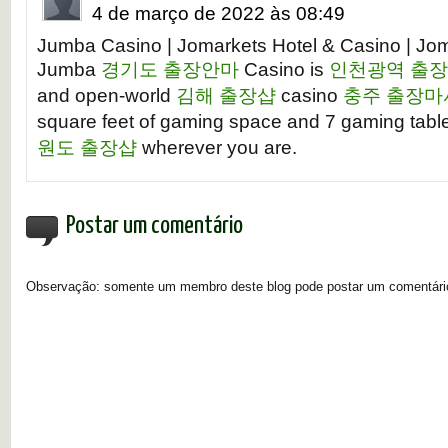
4 de março de 2022 às 08:49
Jumba Casino | Jomarkets Hotel & Casino | Jom
Jumba
경기도 출장안마
Casino is
인천광역 출
and open-world
김해 출장샵
casino
충주 출장마
square feet of gaming space and 7 gaming table
원도 출장샵
wherever you are.
Postar um comentário
Observação: somente um membro deste blog pode postar um comentári