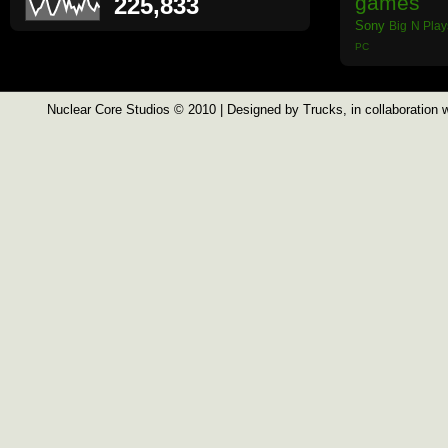
games
225,833
Sony
Big N
Play
PC
Nuclear Core Studios
© 2010 | Designed by
Trucks
, in collaboration 